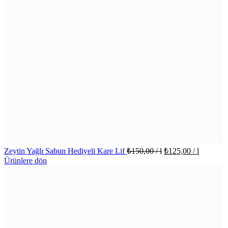
Zeytin Yağlı Sabun Hediyeli Kare Lif
₺
150,00
/ l
₺
125,00
/ l
Ürünlere dön