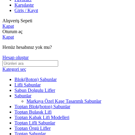
Karşılaştır
Giriş / Kayıt
Alışveriş Sepeti
Kapat
Oturum aç
Kapat
Henüz hesabınız yok mu?
Hesap oluştur
Kategori seç
Blok(Boton) Sabunlar
Lifli Sabunlar
Sabun Dolgulu Lifler
Sabunlar
Markaya Özel Kaşe Tasarımlı Sabunlar
Toptan Blok(boton) Sabunlar
Toptan Bulaşık Lifi
Toptan Kabak Lifi Modelleri
Toptan Lifli Sabunlar
Toptan Örgü Lifler
Toptan Sabunlar