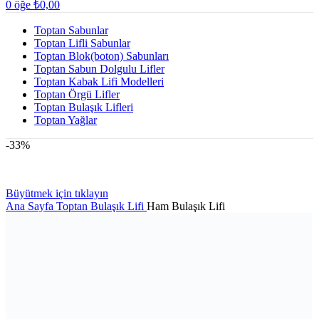
0
öğe
₺
0,00
Toptan Sabunlar
Toptan Lifli Sabunlar
Toptan Blok(boton) Sabunları
Toptan Sabun Dolgulu Lifler
Toptan Kabak Lifi Modelleri
Toptan Örgü Lifler
Toptan Bulaşık Lifleri
Toptan Yağlar
-33%
Büyütmek için tıklayın
Ana Sayfa
Toptan Bulaşık Lifi
Ham Bulaşık Lifi