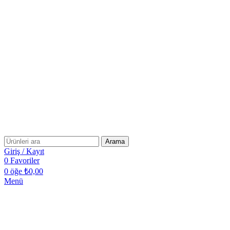
Arama
Giriş / Kayıt
0
Favoriler
0
öğe
₺
0,00
Menü