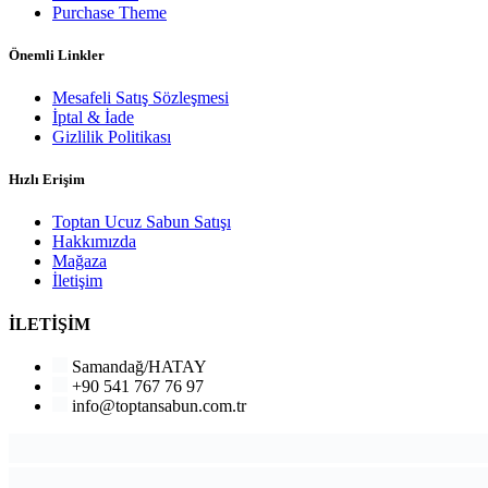
Purchase Theme
Önemli Linkler
Mesafeli Satış Sözleşmesi
İptal & İade
Gizlilik Politikası
Hızlı Erişim
Toptan Ucuz Sabun Satışı
Hakkımızda
Mağaza
İletişim
İLETİŞİM
Samandağ/HATAY
+90 541 767 76 97
info@toptansabun.com.tr