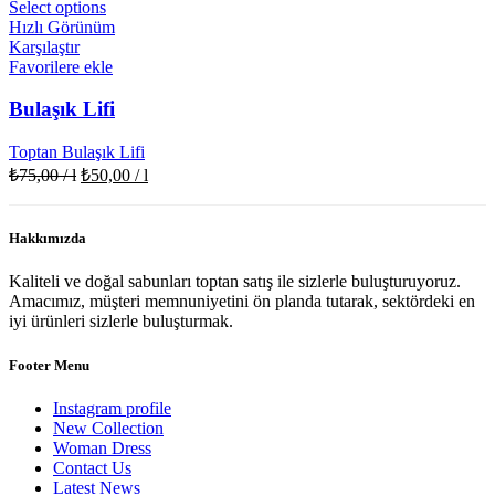
Select options
Hızlı Görünüm
Karşılaştır
Favorilere ekle
Bulaşık Lifi
Toptan Bulaşık Lifi
₺
75,00
/ l
₺
50,00
/ l
Hakkımızda
Kaliteli ve doğal sabunları toptan satış ile sizlerle buluşturuyoruz.
Amacımız, müşteri memnuniyetini ön planda tutarak, sektördeki en
iyi ürünleri sizlerle buluşturmak.
Footer Menu
Instagram profile
New Collection
Woman Dress
Contact Us
Latest News