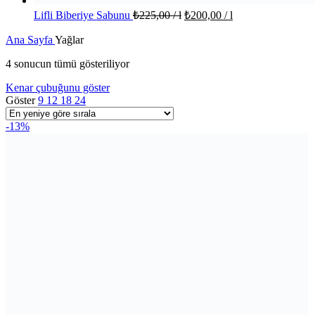
Lifli Biberiye Sabunu
₺
225,00
/ l
₺
200,00
/ l
Ana Sayfa
Yağlar
En
4 sonucun tümü gösteriliyor
yeniye
Kenar çubuğunu göster
göre
Göster
9
12
18
24
sıralandı
-13%