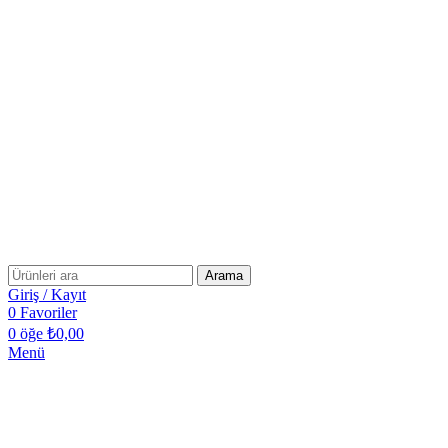
Arama
Giriş / Kayıt
0
Favoriler
0
öğe
₺
0,00
Menü