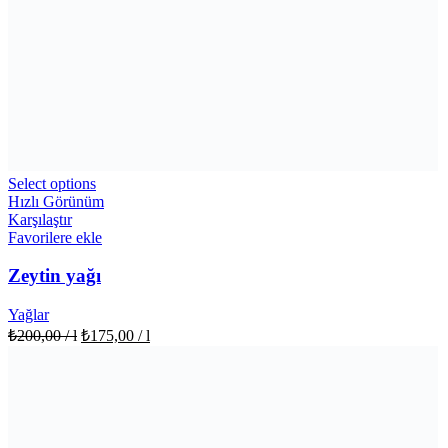
Select options
Hızlı Görünüm
Karşılaştır
Favorilere ekle
Zeytin yağı
Yağlar
₺
200,00
/ l
₺
175,00
/ l