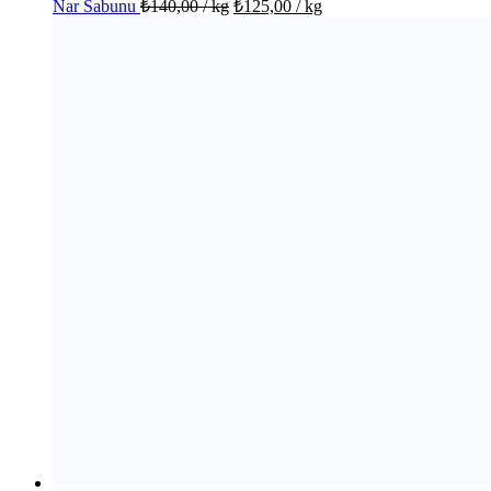
Nar Sabunu
₺
140,00
/ kg
₺
125,00
/ kg